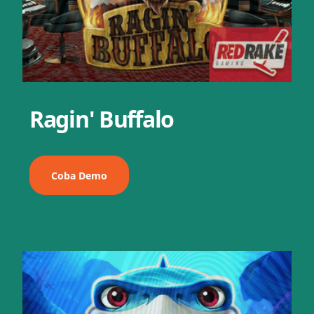
Ragin' Buffalo
Coba Demo