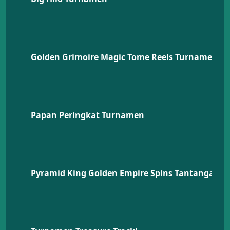
Golden Grimoire Magic Tome Reels Turnamen
Rp
Papan Peringkat Turnamen
Rp
Pyramid King Golden Empire Spins Tantangan!
Rp 