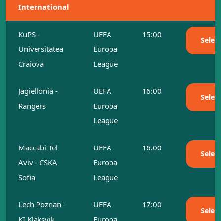
International
KuPS -
UEFA
15:00
Selen
Universitatea
Europa
Craiova
League
Jagiellonia -
UEFA
16:00
Selen
Rangers
Europa
League
Maccabi Tel
UEFA
16:00
Selen
Aviv - CSKA
Europa
Sofia
League
Lech Poznan -
UEFA
17:00
Selen
KI Klaksvik
Europa