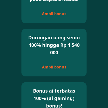
Ambil bonus
Dorongan uang senin
100% hingga Rp 1 540
000
Ambil bonus
Bonus ai terbatas
100% (ai gaming)
bonus!