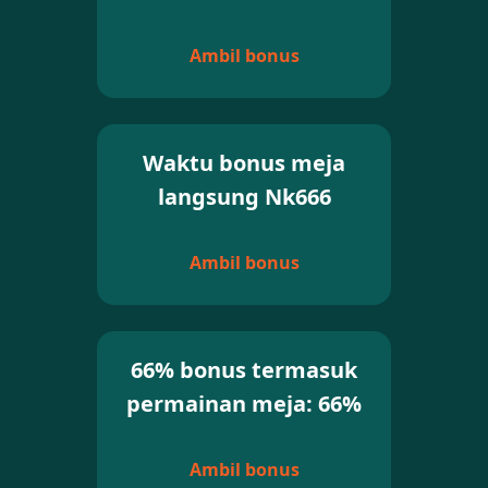
Ambil bonus
Waktu bonus meja
langsung Nk666
Ambil bonus
66% bonus termasuk
permainan meja: 66%
Ambil bonus