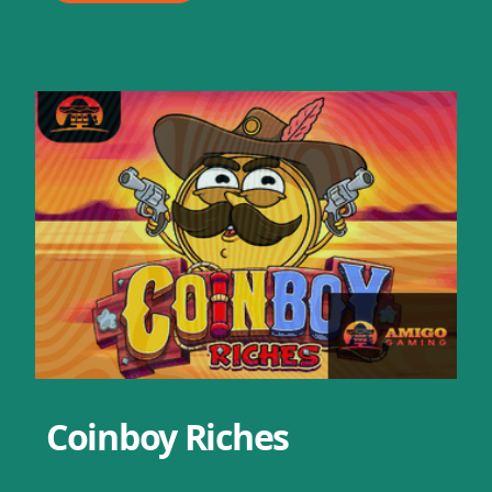
Coinboy Riches