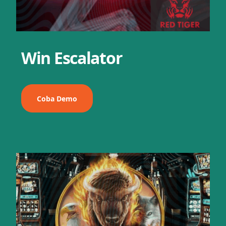
Win Escalator
Coba Demo