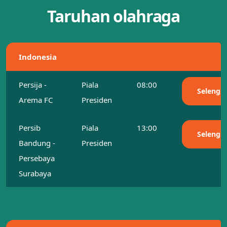
Taruhan olahraga
Indonesia
Persija -
Piala
08:00
Selengk
Arema FC
Presiden
Persib
Piala
13:00
Selengk
Bandung -
Presiden
Persebaya
Surabaya