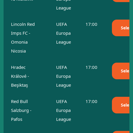
League
Lincoln Red
UEFA
17:00
Selen
Imps FC -
Europa
Omonia
League
Nicosia
Hradec
UEFA
17:00
Selen
Králové -
Europa
Beşiktaş
League
Red Bull
UEFA
17:00
Selen
Salzburg -
Europa
Pafos
League