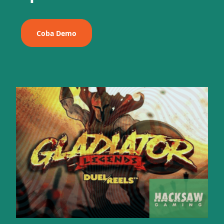
Coba Demo