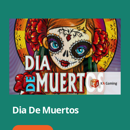
Dia De Muertos